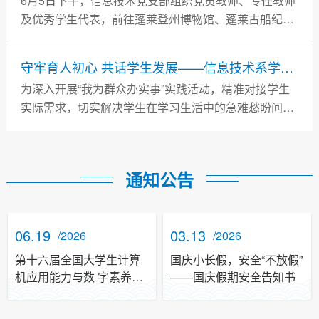
6月5日下午，信息技术党支部组织党员教师、专任教师
及优秀学生代表，前往蓬莱登州博物馆、蓬莱古船纪念
馆开展 “寻脉登州史 扬帆新征程” 实地参观学习主题党日
活动。
守牢育人初心 共话学生发展——信息技术系学生座谈会
为深入开展“我为群众办实事”实践活动，精准对接学生
实际需求，切实解决学生在学习生活中的急难愁盼问
题，信息技术系于2026年5月25日在F楼202会议室召开
学生座谈会。
通知公告
06.19
03.13
/2026
/2026
第十六届全国大学生计算
国庆小长假，安全“不放假”
机应用能力与数 字素养大
——国庆假期安全告知书
赛烟台幼儿师范高等专科
学校低 代码编程校内选拔